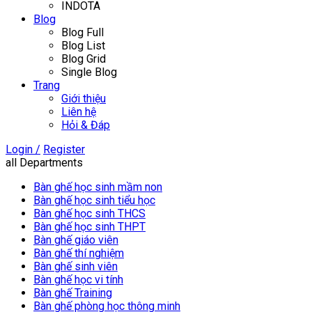
INDOTA
Blog
Blog Full
Blog List
Blog Grid
Single Blog
Trang
Giới thiệu
Liên hệ
Hỏi & Đáp
Login /
Register
all Departments
Bàn ghế học sinh mầm non
Bàn ghế học sinh tiểu học
Bàn ghế học sinh THCS
Bàn ghế học sinh THPT
Bàn ghế giáo viên
Bàn ghế thí nghiệm
Bàn ghế sinh viên
Bàn ghế học vi tính
Bàn ghế Training
Bàn ghế phòng học thông minh