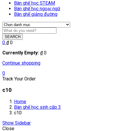
Bàn ghế học STEAM
Bàn ghế học ngoại ngữ
Bàn ghế giảng đường
SEARCH
0
₫
0
Currently Empty:
₫
0
Continue shopping
0
Track Your Order
c10
Home
Bàn ghế học sinh cấp 3
c10
Show Sidebar
Close