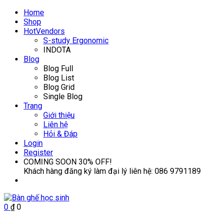
Home
Shop
Hot
Vendors
S-study Ergonomic
INDOTA
Blog
Blog Full
Blog List
Blog Grid
Single Blog
Trang
Giới thiệu
Liên hệ
Hỏi & Đáp
Login
Register
COMING SOON
30% OFF!
Khách hàng đăng ký làm đại lý liên hệ:
086 9791189
0
₫
0