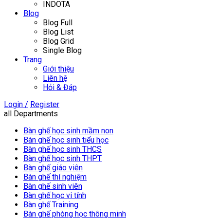
INDOTA
Blog
Blog Full
Blog List
Blog Grid
Single Blog
Trang
Giới thiệu
Liên hệ
Hỏi & Đáp
Login /
Register
all Departments
Bàn ghế học sinh mầm non
Bàn ghế học sinh tiểu học
Bàn ghế học sinh THCS
Bàn ghế học sinh THPT
Bàn ghế giáo viên
Bàn ghế thí nghiệm
Bàn ghế sinh viên
Bàn ghế học vi tính
Bàn ghế Training
Bàn ghế phòng học thông minh