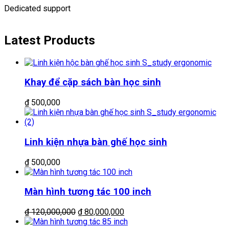
Dedicated support
Latest Products
Khay để cặp sách bàn học sinh
₫
500,000
Linh kiện nhựa bàn ghế học sinh
₫
500,000
Màn hình tương tác 100 inch
Giá
Giá
₫
120,000,000
₫
80,000,000
gốc
hiện