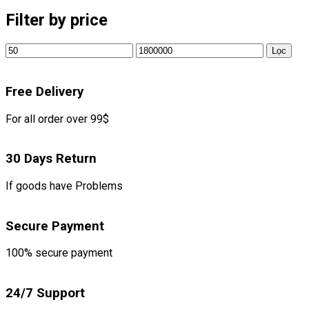
Filter by price
Giá
Giá
Lọc
tối
tối
thiểu
đa
Free Delivery
For all order over 99$
30 Days Return
If goods have Problems
Secure Payment
100% secure payment
24/7 Support