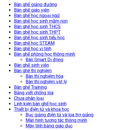
Bàn ghế giảng đường
Bàn ghế giáo viên
Bàn ghế học ngoại ngữ
Bàn ghế học sinh mầm non
Bàn ghế học sinh THCS
Bàn ghế học sinh THPT
Bàn ghế học sinh tiểu học
Bàn ghế học STEAM
Bàn ghế học vi tính
Bàn ghế phòng học thông minh
Bàn Smart Di động
Bàn ghế sinh viên
Bàn ghế thí nghiệm
Bàn thí nghiệm hóa
Bàn thí nghiệm vật lý
Bàn ghế Training
Bảng viết chống lóa
Chưa phân loại
Linh kiện bàn ghế học sinh
Thiết bị điện tử và khoa học
Bục giảng điện tử và loa trợ giảng
Màn hình tương tác thông minh
Máy tính bảng giáo dục