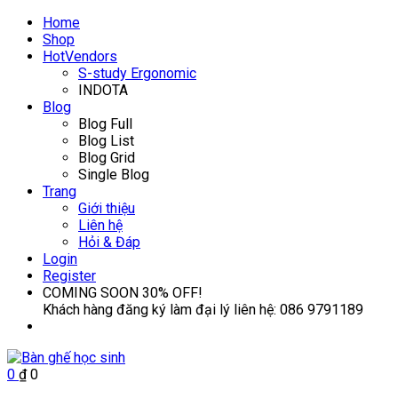
Home
Shop
Hot
Vendors
S-study Ergonomic
INDOTA
Blog
Blog Full
Blog List
Blog Grid
Single Blog
Trang
Giới thiệu
Liên hệ
Hỏi & Đáp
Login
Register
COMING SOON
30% OFF!
Khách hàng đăng ký làm đại lý liên hệ:
086 9791189
0
₫
0