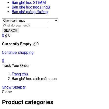
Bàn ghế học STEAM
Bàn ghế học ngoại ngữ
Bàn ghế giảng đường
SEARCH
0
₫
0
Currently Empty:
₫
0
Continue shopping
0
Track Your Order
Trang chủ
Bàn ghế học sinh mầm non
Show Sidebar
Close
Product categories