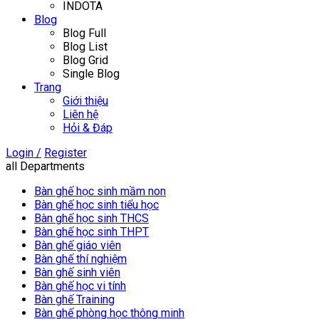
INDOTA
Blog
Blog Full
Blog List
Blog Grid
Single Blog
Trang
Giới thiệu
Liên hệ
Hỏi & Đáp
Login /
Register
all Departments
Bàn ghế học sinh mầm non
Bàn ghế học sinh tiểu học
Bàn ghế học sinh THCS
Bàn ghế học sinh THPT
Bàn ghế giáo viên
Bàn ghế thí nghiệm
Bàn ghế sinh viên
Bàn ghế học vi tính
Bàn ghế Training
Bàn ghế phòng học thông minh