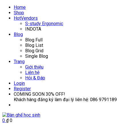
Home
Shop
Hot
Vendors
S-study Ergonomic
INDOTA
Blog
Blog Full
Blog List
Blog Grid
Single Blog
Trang
Giới thiệu
Liên hệ
Hỏi & Đáp
Login
Register
COMING SOON
30% OFF!
Khách hàng đăng ký làm đại lý liên hệ:
086 9791189
0
₫
0