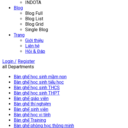
INDOTA
Blog
Blog Full
Blog List
Blog Grid
Single Blog
Trang
Giới thiệu
Liên hệ
Hỏi & Đáp
Login /
Register
all Departments
Bàn ghế học sinh mầm non
Bàn ghế học sinh tiểu học
Bàn ghế học sinh THCS
Bàn ghế học sinh THPT
Bàn ghế giáo viên
Bàn ghế thí nghiệm
Bàn ghế sinh viên
Bàn ghế học vi tính
Bàn ghế Training
Bàn ghế phòng học thông minh