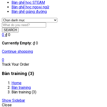
Bàn ghế học STEAM
Bàn ghế học ngoại ngữ
Bàn ghế giảng đường
SEARCH
0
₫
0
Currently Empty:
₫
0
Continue shopping
0
Track Your Order
Bàn training (3)
Home
Bàn training
Bàn training (3)
Show Sidebar
Close