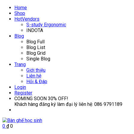
Home
Shop
Hot
Vendors
S-study Ergonomic
INDOTA
Blog
Blog Full
Blog List
Blog Grid
Single Blog
Trang
Giới thiệu
Liên hệ
Hỏi & Đáp
Login
Register
COMING SOON
30% OFF!
Khách hàng đăng ký làm đại lý liên hệ:
086 9791189
0
₫
0