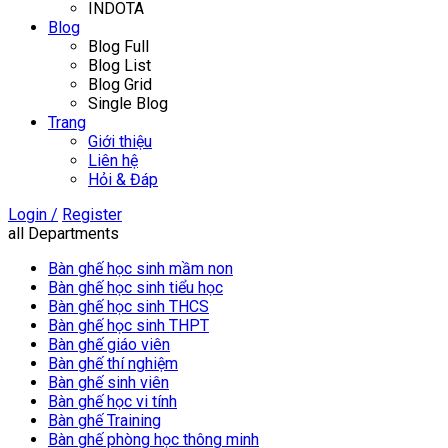
INDOTA
Blog
Blog Full
Blog List
Blog Grid
Single Blog
Trang
Giới thiệu
Liên hệ
Hỏi & Đáp
Login /
Register
all Departments
Bàn ghế học sinh mầm non
Bàn ghế học sinh tiểu học
Bàn ghế học sinh THCS
Bàn ghế học sinh THPT
Bàn ghế giáo viên
Bàn ghế thí nghiệm
Bàn ghế sinh viên
Bàn ghế học vi tính
Bàn ghế Training
Bàn ghế phòng học thông minh