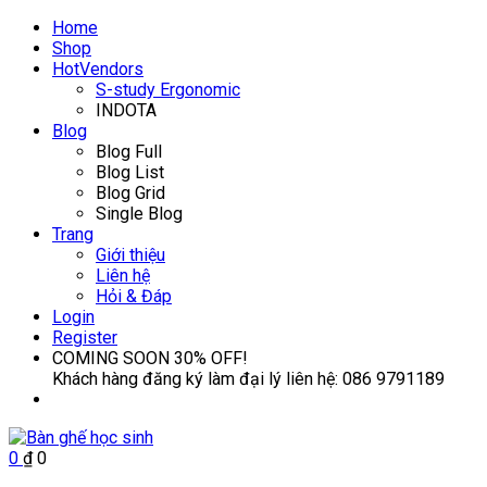
Home
Shop
Hot
Vendors
S-study Ergonomic
INDOTA
Blog
Blog Full
Blog List
Blog Grid
Single Blog
Trang
Giới thiệu
Liên hệ
Hỏi & Đáp
Login
Register
COMING SOON
30% OFF!
Khách hàng đăng ký làm đại lý liên hệ:
086 9791189
0
₫
0